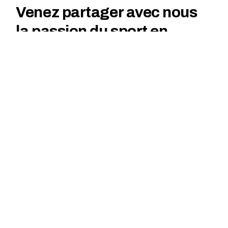
Venez partager avec nous
la passion du sport en
nature : trail et vélo !
Respect de l'environnement
Le trail et le vélo encouragent à
préserver la nature en minimisant
l'impact sur les écosystèmes
fragiles.